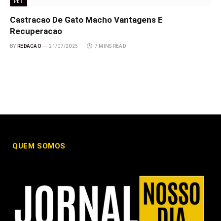
PET
Castracao De Gato Macho Vantagens E
Recuperacao
BY
REDACAO
21/07/2025
7 MINS READ
QUEM SOMOS