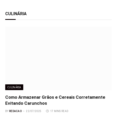
mais sentido usar
CULINÁRIA
CULINÁRIA
Como Armazenar Grãos e Cereais Corretamente
Evitando Carunchos
BY
REDACAO
22/07/2025
17 MINS READ