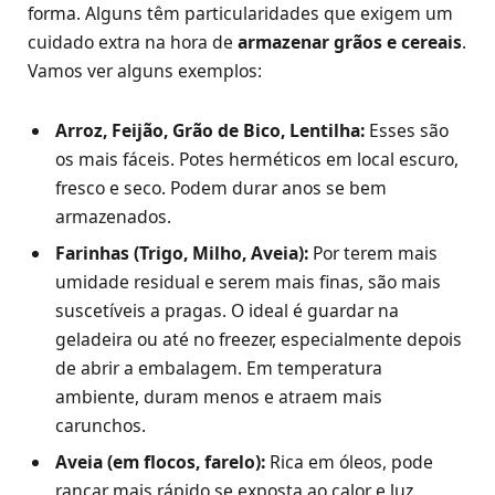
forma. Alguns têm particularidades que exigem um
cuidado extra na hora de
armazenar grãos e cereais
.
Vamos ver alguns exemplos:
Arroz, Feijão, Grão de Bico, Lentilha:
Esses são
os mais fáceis. Potes herméticos em local escuro,
fresco e seco. Podem durar anos se bem
armazenados.
Farinhas (Trigo, Milho, Aveia):
Por terem mais
umidade residual e serem mais finas, são mais
suscetíveis a pragas. O ideal é guardar na
geladeira ou até no freezer, especialmente depois
de abrir a embalagem. Em temperatura
ambiente, duram menos e atraem mais
carunchos.
Aveia (em flocos, farelo):
Rica em óleos, pode
rançar mais rápido se exposta ao calor e luz.