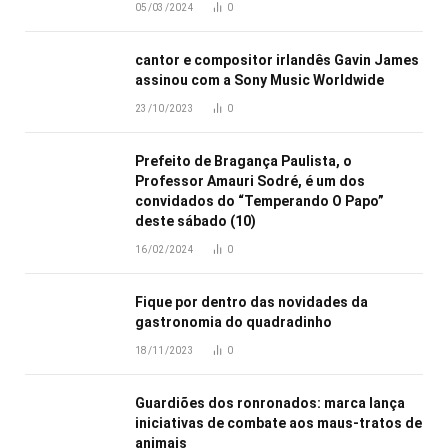
05/03/2024
0
cantor e compositor irlandês Gavin James
assinou com a Sony Music Worldwide
23/10/2023
0
Prefeito de Bragança Paulista, o
Professor Amauri Sodré, é um dos
convidados do “Temperando O Papo”
deste sábado (10)
16/02/2024
0
Fique por dentro das novidades da
gastronomia do quadradinho
18/11/2023
0
Guardiões dos ronronados: marca lança
iniciativas de combate aos maus-tratos de
animais