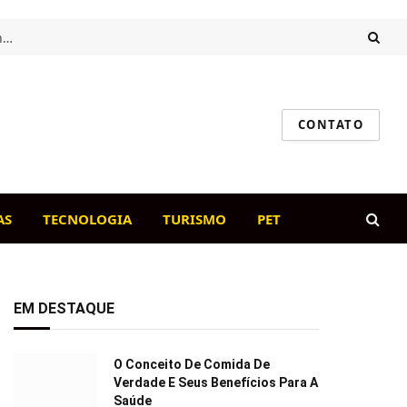
Intestino saudável, cão feliz: o papel da flora intestinal na imunidade canina
CONTATO
AS
TECNOLOGIA
TURISMO
PET
EM DESTAQUE
O Conceito De Comida De
Verdade E Seus Benefícios Para A
Saúde