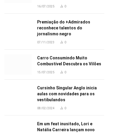
16/07/2025
0
Premiação do +Admirados
reconhece talentos do
jornalismo negro
07/11/2023
0
Carro Consumindo Muito
Combustível Descubra os Vilões
15/07/2025
0
Cursinho Singular Anglo inicia
aulas com novidades para os
vestibulandos
08/02/2024
0
Em um feat inusitado, Lori e
Natália Carreira lançam novo