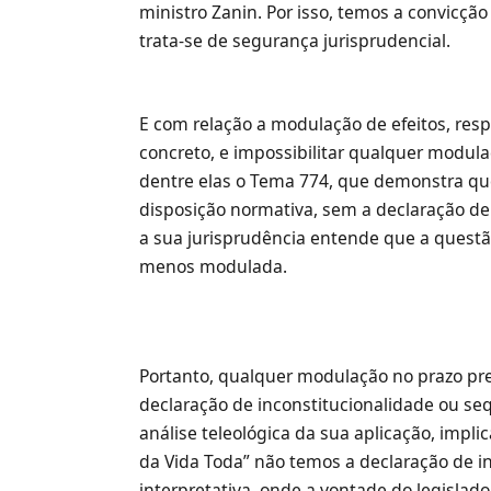
ministro Zanin. Por isso, temos a convicçã
trata-se de segurança jurisprudencial.
E com relação a modulação de efeitos, respe
concreto, e impossibilitar qualquer modul
dentre elas o Tema 774, que demonstra que 
disposição normativa, sem a declaração d
a sua jurisprudência entende que a questã
menos modulada.
Portanto, qualquer modulação no prazo pre
declaração de inconstitucionalidade ou seq
análise teleológica da sua aplicação, impli
da Vida Toda” não temos a declaração de i
interpretativa, onde a vontade do legislado