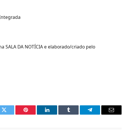
 Integrada
rma SALA DA NOTÍCIA e elaborado/criado pelo
k
Twitter
Pinterest
LinkedIn
Tumblr
Telegram
Email