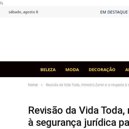
\\
sábado, agosto 8
EM DESTAQUE
BELEZA
MODA
DECORAÇÃO
A
Home
Revisão da Vida Toda, ministro Zanin e o respeito 
»
Revisão da Vida Toda, 
à segurança jurídica 