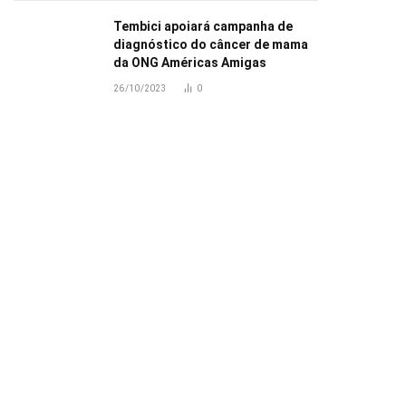
Tembici apoiará campanha de
diagnóstico do câncer de mama
da ONG Américas Amigas
26/10/2023
0