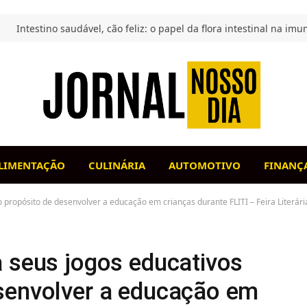
LIMENTAÇÃO
CULINÁRIA
AUTOMOTIVO
FINANÇ
 propósito de desenvolver a educação em crianças durante FLITI – Feira Literári
a seus jogos educativos
senvolver a educação em