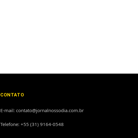
CONTATO
E-mail: contato@jornalnossodia.com.br
Telefone: +55 (31) 9164-0548