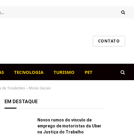
Intestino saudável, cão feliz: o papel da flora intestinal na imunidade canina
CONTATO
AS
TECNOLOGIA
TURISMO
PET
a de Tiradentes – Minas Gerais
EM DESTAQUE
Novos rumos do vínculo de
emprego de motoristas da Uber
na Justiça do Trabalho