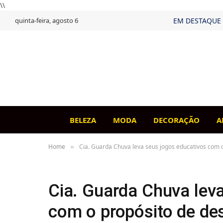
\\
quinta-feira, agosto 6
EM DESTAQUE
BELEZA
MODA
DECORAÇÃO
A
Home
Cia. Guarda Chuva leva seus jogos educativos com o
»
Cia. Guarda Chuva lev
com o propósito de de