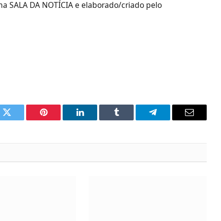
rma SALA DA NOTÍCIA e elaborado/criado pelo
k
Twitter
Pinterest
LinkedIn
Tumblr
Telegram
Email