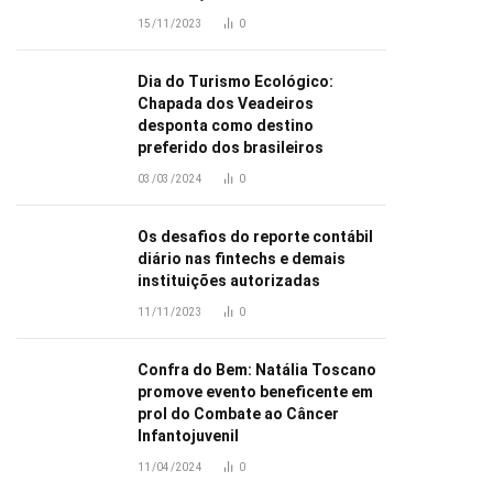
15/11/2023
0
Dia do Turismo Ecológico:
Chapada dos Veadeiros
desponta como destino
preferido dos brasileiros
03/03/2024
0
Os desafios do reporte contábil
diário nas fintechs e demais
instituições autorizadas
11/11/2023
0
Confra do Bem: Natália Toscano
promove evento beneficente em
prol do Combate ao Câncer
Infantojuvenil
11/04/2024
0