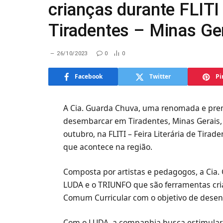
crianças durante FLITI 
Tiradentes – Minas Ge
26/10/2023
0
0
Facebook
Twitter
Pi
A Cia. Guarda Chuva, uma renomada e pre
desembarcar em Tiradentes, Minas Gerais, 
outubro, na FLITI – Feira Literária de Tirad
que acontece na região.
Composta por artistas e pedagogos, a Cia.
LUDA e o TRIUNFO que são ferramentas cr
Comum Curricular com o objetivo de desen
Com o LUDA, a companhia busca estimular a