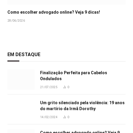
Como escolher advogado online? Veja 9 dicas!
28/06/2026
EM DESTAQUE
Finalização Perfeita para Cabelos
Ondulados
21/07/2025
0
Um grito silenciado pela violência: 19 anos
do martírio da Irmã Dorothy
14/02/2024
0
Como escolher advogado online? Veja 9