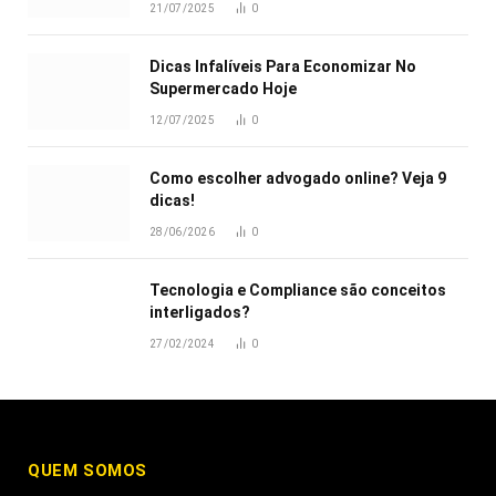
21/07/2025
0
Dicas Infalíveis Para Economizar No
Supermercado Hoje
12/07/2025
0
Como escolher advogado online? Veja 9
dicas!
28/06/2026
0
Tecnologia e Compliance são conceitos
interligados?
27/02/2024
0
QUEM SOMOS