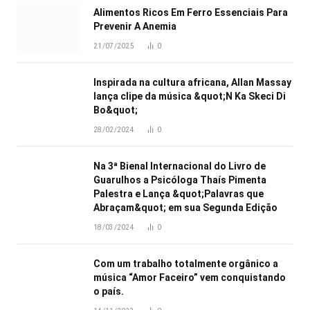
Alimentos Ricos Em Ferro Essenciais Para
Prevenir A Anemia
21/07/2025
0
Inspirada na cultura africana, Allan Massay
lança clipe da música &quot;N Ka Skeci Di
Bo&quot;
28/02/2024
0
Na 3ª Bienal Internacional do Livro de
Guarulhos a Psicóloga Thaís Pimenta
Palestra e Lança &quot;Palavras que
Abraçam&quot; em sua Segunda Edição
18/03/2024
0
Com um trabalho totalmente orgânico a
música “Amor Faceiro” vem conquistando
o país.