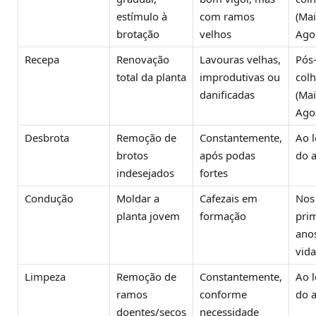
estímulo à
com ramos
(Mai
brotação
velhos
Ago
Recepa
Renovação
Lavouras velhas,
Pós
total da planta
improdutivas ou
colh
danificadas
(Mai
Ago
Desbrota
Remoção de
Constantemente,
Ao 
brotos
após podas
do 
indesejados
fortes
Condução
Moldar a
Cafezais em
Nos
planta jovem
formação
pri
ano
vida
Limpeza
Remoção de
Constantemente,
Ao 
ramos
conforme
do 
doentes/secos
necessidade