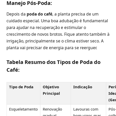
Manejo Pós-Poda:
Depois da
poda do café
, a planta precisa de um
cuidado especial. Uma boa adubação é fundamental
para ajudar na recuperação e estimular o
crescimento de novos brotos. Fique atento também à
irrigação, principalmente se o clima estiver seco. A
planta vai precisar de energia para se reerguer.
Tabela Resumo dos Tipos de Poda do
Café:
Tipo de Poda
Objetivo
Indicação
Per
Principal
Ide
(Ge
Esqueletamento
Renovação
Lavouras com
Pós
gradual,
bom vigor, mas
colh