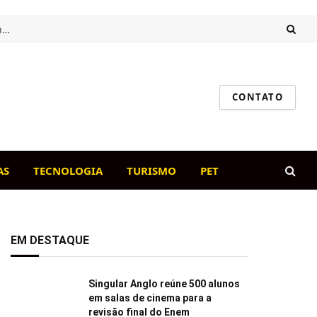
Intestino saudável, cão feliz: o papel da flora intestinal na imunidade canina
CONTATO
AS
TECNOLOGIA
TURISMO
PET
EM DESTAQUE
Singular Anglo reúne 500 alunos
em salas de cinema para a
revisão final do Enem