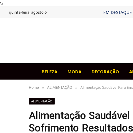
\\
quinta-feira, agosto 6
EM DESTAQUE
BELEZA
MODA
DECORAÇÃO
A
Home
ALIMENTAÇÃO
Alimentação Saudável Para Ema
»
»
ALIMENTAÇÃO
Alimentação Saudável
Sofrimento Resultados