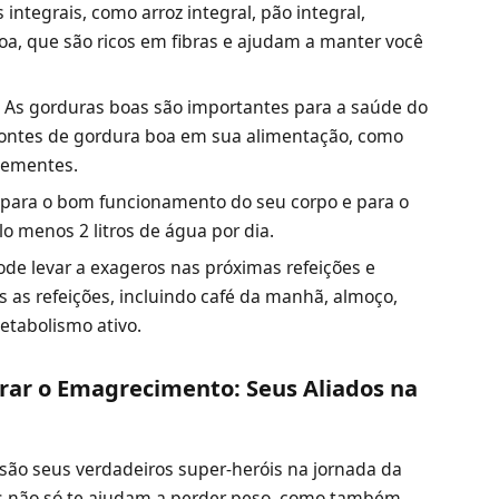
 integrais, como arroz integral, pão integral,
oa, que são ricos em fibras e ajudam a manter você
:
As gorduras boas são importantes para a saúde do
 fontes de gordura boa em sua alimentação, como
 sementes.
 para o bom funcionamento do seu corpo e para o
 menos 2 litros de água por dia.
ode levar a exageros nas próximas refeições e
s as refeições, incluindo café da manhã, almoço,
etabolismo ativo.
rar o Emagrecimento: Seus Aliados na
 são seus verdadeiros super-heróis na jornada da
s não só te ajudam a perder peso, como também