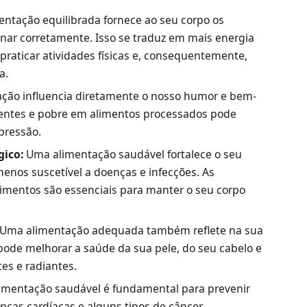
ntação equilibrada fornece ao seu corpo os
onar corretamente. Isso se traduz em mais energia
 praticar atividades físicas e, consequentemente,
a.
ção influencia diretamente o nosso humor e bem-
ientes e pobre em alimentos processados pode
epressão.
gico:
Uma alimentação saudável fortalece o seu
enos suscetível a doenças e infecções. As
limentos são essenciais para manter o seu corpo
Uma alimentação adequada também reflete na sua
 pode melhorar a saúde da sua pele, do seu cabelo e
es e radiantes.
imentação saudável é fundamental para prevenir
ças cardíacas e alguns tipos de câncer.