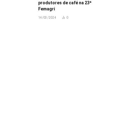
produtores de café na 23ª
Femagri
14/03/2024
0