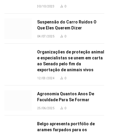
30/10/2023
0
Suspensão do Carro Ruídos O
Que Eles Querem Dizer
04/07/2025
0
Organizações de proteção animal
e especialistas se unem em carta
ao Senado pelo fim da
exportação de animais vivos
12/03/2024
0
Agronomia Quantos Anos De
Faculdade Para Se Formar
25/06/2025
0
Belgo apresenta portfólio de
arames farpados para os