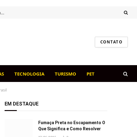
Intestino saudável, cão feliz: o papel da flora intestinal na imunidade canina
CONTATO
AS
TECNOLOGIA
TURISMO
PET
asil
EM DESTAQUE
Fumaça Preta no Escapamento O
Que Significa e Como Resolver