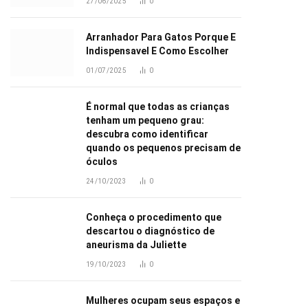
27/06/2025
0
Arranhador Para Gatos Porque E
Indispensavel E Como Escolher
01/07/2025
0
É normal que todas as crianças
tenham um pequeno grau:
descubra como identificar
quando os pequenos precisam de
óculos
24/10/2023
0
Conheça o procedimento que
descartou o diagnóstico de
aneurisma da Juliette
19/10/2023
0
Mulheres ocupam seus espaços e