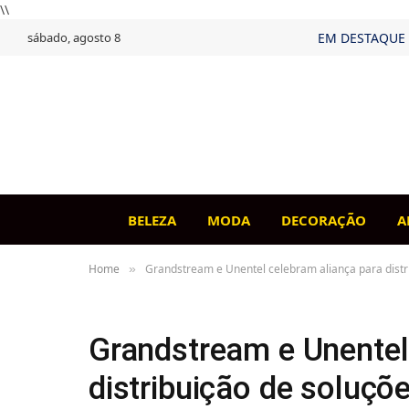
\\
sábado, agosto 8
EM DESTAQUE
BELEZA
MODA
DECORAÇÃO
A
Home
Grandstream e Unentel celebram aliança para distr
»
Grandstream e Unentel
distribuição de soluçõe