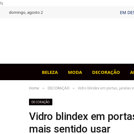
\\
domingo, agosto 2
EM DE
BELEZA
MODA
DECORAÇÃO
A
Home
DECORAÇÃO
Vidro blindex em portas, janelas 
»
»
DECORAÇÃO
Vidro blindex em porta
mais sentido usar