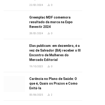
22/03/2024
0
Greenplac MDF comemora
resultado da marca na Expo
Revestir 2024
28/03/2024
0
Elas publicam: em dezembro, é a
vez de Salvador (BA) receber o III
Encontro de Mulheres do
Mercado Editorial
19/10/2023
0
Carência no Plano de Saúde: O
que é, Quais os Prazos e Como
Evitá-la
05/06/2025
2