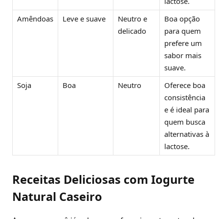
lactose.
Amêndoas
Leve e suave
Neutro e
Boa opção
delicado
para quem
prefere um
sabor mais
suave.
Soja
Boa
Neutro
Oferece boa
consistência
e é ideal para
quem busca
alternativas à
lactose.
Receitas Deliciosas com Iogurte
Natural Caseiro