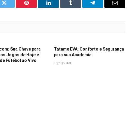
k
Twitter
Pinterest
LinkedIn
Tumblr
Telegram
Email
com: Sua Chave para
Tatame EVA: Conforto e Segurança
os Jogos de Hoje e
para sua Academia
 de Futebol ao Vivo
30/10/2023