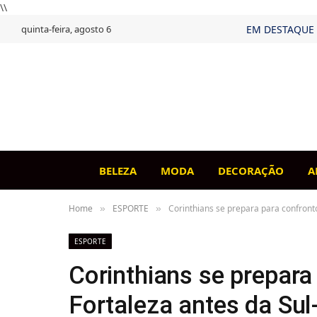
\\
quinta-feira, agosto 6
EM DESTAQUE
BELEZA
MODA
DECORAÇÃO
A
Home
ESPORTE
Corinthians se prepara para confront
»
»
ESPORTE
Corinthians se prepara
Fortaleza antes da Su