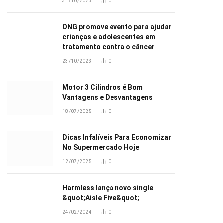
31/10/2023
0
ONG promove evento para ajudar
crianças e adolescentes em
tratamento contra o câncer
23/10/2023
0
Motor 3 Cilindros é Bom
Vantagens e Desvantagens
18/07/2025
0
Dicas Infalíveis Para Economizar
No Supermercado Hoje
12/07/2025
0
Harmless lança novo single
&quot;Aisle Five&quot;
24/02/2024
0