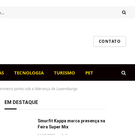
Intestino saudável, cão feliz: o papel da flora intestinal na imunidade canina
CONTATO
AS
TECNOLOGIA
TURISMO
PET
 primeiro ponto sob a liderança de Luxemburgo
EM DESTAQUE
Smurfit Kappa marca presença na
Feira Super Mix