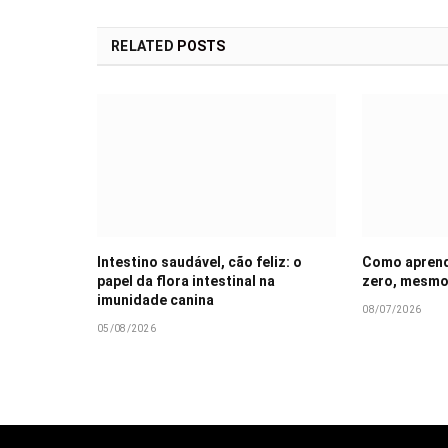
RELATED
POSTS
Intestino saudável, cão feliz: o
Como aprende
papel da flora intestinal na
zero, mesmo
imunidade canina
08/07/2026
05/08/2026