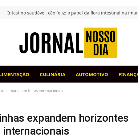
LIMENTAÇÃO
CULINÁRIA
AUTOMOTIVO
FINANÇ
ara a marca em feiras internacionais
rinhas expandem horizontes
 internacionais