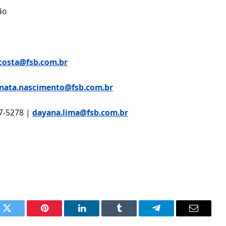
ão
costa@fsb.com.br
nata.nascimento@fsb.com.br
07-5278 |
dayana.lima@fsb.com.br
k
Twitter
Pinterest
LinkedIn
Tumblr
Telegram
Email