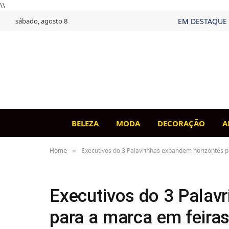
\\
sábado, agosto 8
EM DESTAQUE
BELEZA
MODA
DECORAÇÃO
A
Home
Executivos do 3 Palavrinhas expandem horizontes p
»
Executivos do 3 Palav
para a marca em feiras