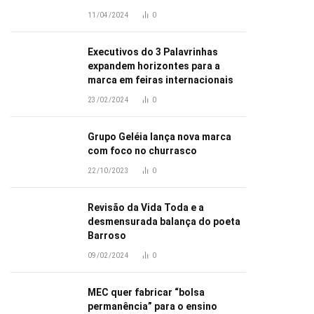
11/04/2024
0
Executivos do 3 Palavrinhas
expandem horizontes para a
marca em feiras internacionais
23/02/2024
0
Grupo Geléia lança nova marca
com foco no churrasco
22/10/2023
0
Revisão da Vida Toda e a
desmensurada balança do poeta
Barroso
09/02/2024
0
MEC quer fabricar “bolsa
permanência” para o ensino