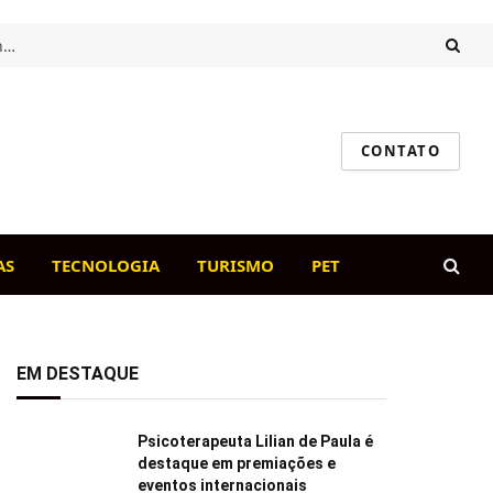
Intestino saudável, cão feliz: o papel da flora intestinal na imunidade canina
CONTATO
AS
TECNOLOGIA
TURISMO
PET
EM DESTAQUE
Psicoterapeuta Lilian de Paula é
destaque em premiações e
eventos internacionais