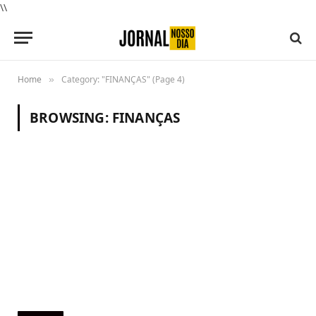
\\
Home
Category: "FINANÇAS" (Page 4)
»
BROWSING:
FINANÇAS