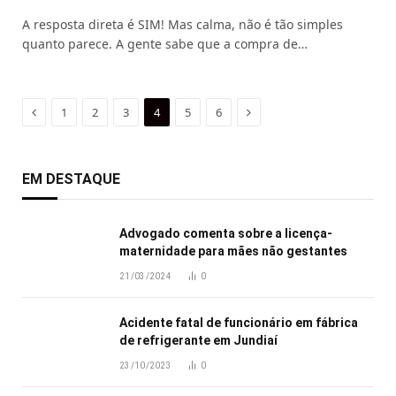
A resposta direta é SIM! Mas calma, não é tão simples
quanto parece. A gente sabe que a compra de…
Previous
Next
1
2
3
4
5
6
EM DESTAQUE
Advogado comenta sobre a licença-
maternidade para mães não gestantes
21/03/2024
0
Acidente fatal de funcionário em fábrica
de refrigerante em Jundiaí
23/10/2023
0