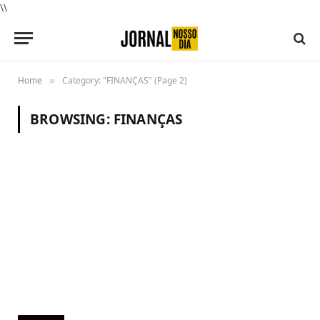
\\
Home
Category: "FINANÇAS" (Page 2)
»
BROWSING:
FINANÇAS