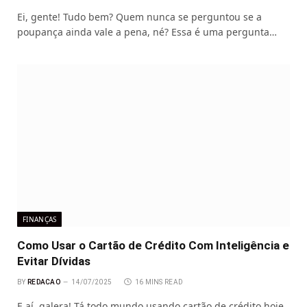
Ei, gente! Tudo bem? Quem nunca se perguntou se a
poupança ainda vale a pena, né? Essa é uma pergunta…
FINANÇAS
Como Usar o Cartão de Crédito Com Inteligência e
Evitar Dívidas
BY
REDACAO
14/07/2025
16 MINS READ
E aí, galera! Tá todo mundo usando cartão de crédito hoje