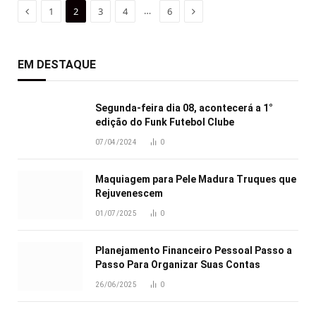
Previous
Next
…
1
2
3
4
6
EM DESTAQUE
Segunda-feira dia 08, acontecerá a 1°
edição do Funk Futebol Clube
07/04/2024
0
Maquiagem para Pele Madura Truques que
Rejuvenescem
01/07/2025
0
Planejamento Financeiro Pessoal Passo a
Passo Para Organizar Suas Contas
26/06/2025
0