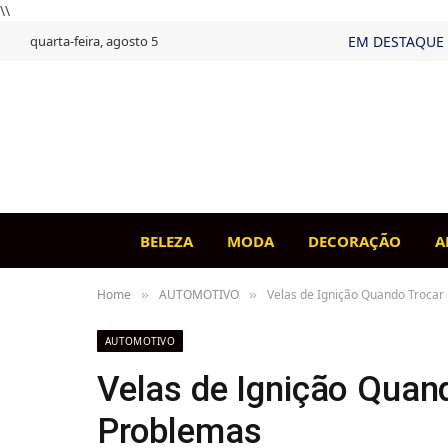
\\
quarta-feira, agosto 5
EM DESTAQUE
BELEZA
MODA
DECORAÇÃO
A
Home
AUTOMOTIVO
Velas de Ignição Quando Trocar
»
»
AUTOMOTIVO
Velas de Ignição Quand
Problemas