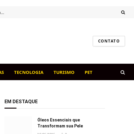
Intestino saudável, cão feliz: o papel da flora intestinal na imunidade canina
CONTATO
AS
TECNOLOGIA
TURISMO
PET
EM DESTAQUE
Óleos Essenciais que
Transformam sua Pele