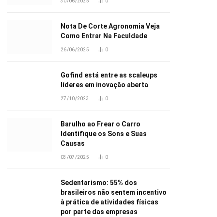
30/06/2025
0
Nota De Corte Agronomia Veja
Como Entrar Na Faculdade
26/06/2025
0
Gofind está entre as scaleups
líderes em inovação aberta
27/10/2023
0
Barulho ao Frear o Carro
Identifique os Sons e Suas
Causas
03/07/2025
0
Sedentarismo: 55% dos
brasileiros não sentem incentivo
à prática de atividades físicas
por parte das empresas