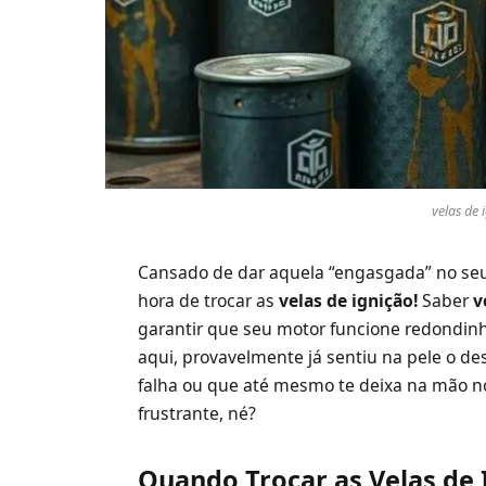
velas de
Cansado de dar aquela “engasgada” no seu 
hora de trocar as
velas de ignição!
Saber
v
garantir que seu motor funcione redondinh
aqui, provavelmente já sentiu na pele o de
falha ou que até mesmo te deixa na mão n
frustrante, né?
Quando Trocar as Velas de 