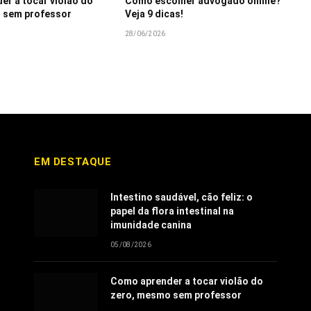
r a tocar violão do
Como escolher advogado online?
 sem professor
Veja 9 dicas!
28/06/2026
EM DESTAQUE
Intestino saudável, cão feliz: o
papel da flora intestinal na
imunidade canina
05/08/2026
Como aprender a tocar violão do
zero, mesmo sem professor