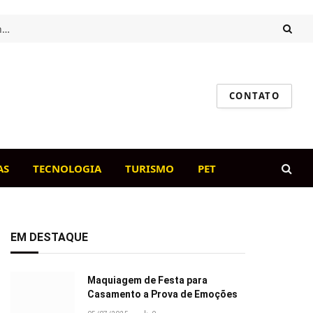
Intestino saudável, cão feliz: o papel da flora intestinal na imunidade canina
CONTATO
AS
TECNOLOGIA
TURISMO
PET
EM DESTAQUE
Maquiagem de Festa para
Casamento a Prova de Emoções