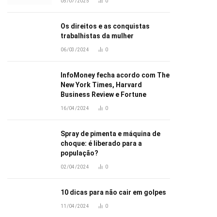
05/07/2025
0
Os direitos e as conquistas
trabalhistas da mulher
06/03/2024
0
InfoMoney fecha acordo com The
New York Times, Harvard
Business Review e Fortune
16/04/2024
0
Spray de pimenta e máquina de
choque: é liberado para a
população?
02/04/2024
0
10 dicas para não cair em golpes
11/04/2024
0