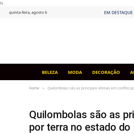
\\
quinta-feira, agosto 6
EM DESTAQUE
BELEZA
MODA
DECORAÇÃO
A
Home
Quilombolas são as principais vítimas em conflito 
»
Quilombolas são as pri
por terra no estado d