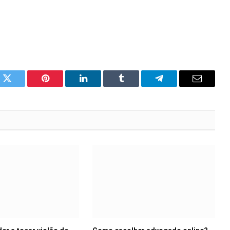
k
Twitter
Pinterest
LinkedIn
Tumblr
Telegram
Email