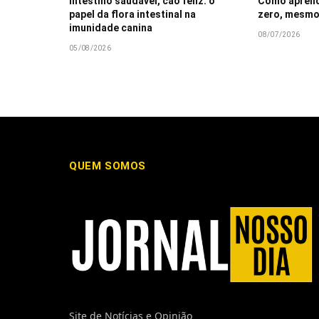
Intestino saudável, cão feliz: o
Como aprende
papel da flora intestinal na
zero, mesmo
imunidade canina
08/07/2026
05/08/2026
QUEM SOMOS
Site de Notícias e Opinião