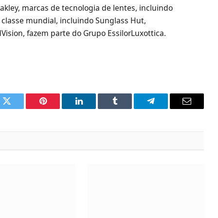
akley, marcas de tecnologia de lentes, incluindo
e classe mundial, incluindo Sunglass Hut,
Vision, fazem parte do Grupo EssilorLuxottica.
k
Twitter
Pinterest
LinkedIn
Tumblr
Telegram
Email