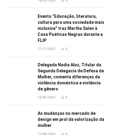
16/02/2024
0
Evento “Educação, literatura,
cultura para uma sociedade mais
inclusiva” traz Martha Sales à
Casa Poéticas Negras durante a
FLIP
17/11/2023
0
Delegada Nadia Aluz, Titular da
Segunda Delegacia de Defesa da
Mulher, comenta diferenças da
violência doméstica e violência
de gênero
12/03/2024
0
As mudanças no mercado de
design em prol da valorização da
mulher
11/04/2024
0