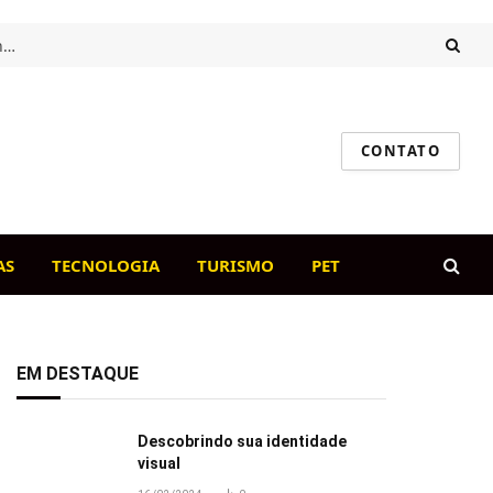
Intestino saudável, cão feliz: o papel da flora intestinal na imunidade canina
CONTATO
AS
TECNOLOGIA
TURISMO
PET
EM DESTAQUE
Descobrindo sua identidade
visual