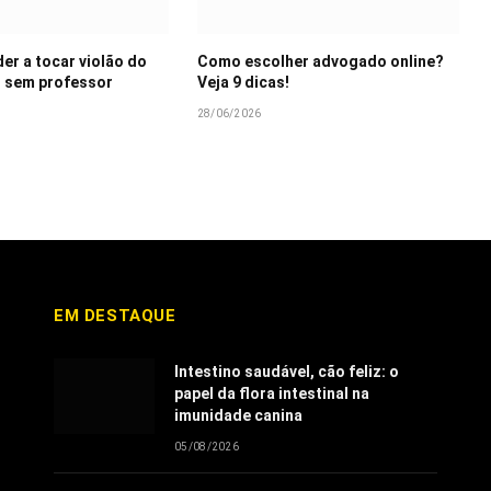
r a tocar violão do
Como escolher advogado online?
 sem professor
Veja 9 dicas!
28/06/2026
EM DESTAQUE
Intestino saudável, cão feliz: o
papel da flora intestinal na
imunidade canina
05/08/2026