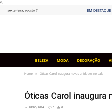
\\
sexta-feira, agosto 7
EM DESTAQUE
BELEZA
MODA
DECORAÇÃO
A
Home
Óticas Carol inaugura novas unidades no país
»
Óticas Carol inaugura 
28/03/2024
0
0