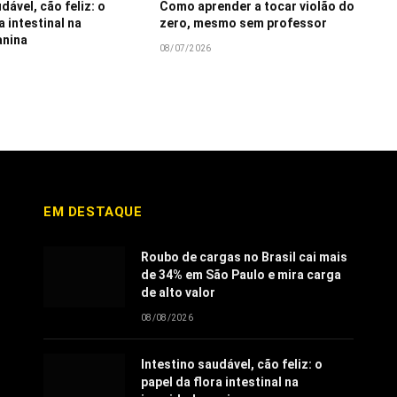
dável, cão feliz: o
Como aprender a tocar violão do
a intestinal na
zero, mesmo sem professor
anina
08/07/2026
EM DESTAQUE
Roubo de cargas no Brasil cai mais
de 34% em São Paulo e mira carga
de alto valor
08/08/2026
Intestino saudável, cão feliz: o
papel da flora intestinal na