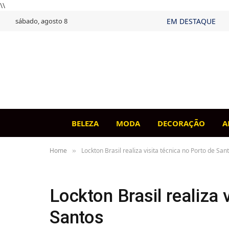
\\
sábado, agosto 8
EM DESTAQUE
BELEZA
MODA
DECORAÇÃO
A
Home
Lockton Brasil realiza visita técnica no Porto de San
»
Lockton Brasil realiza 
Santos