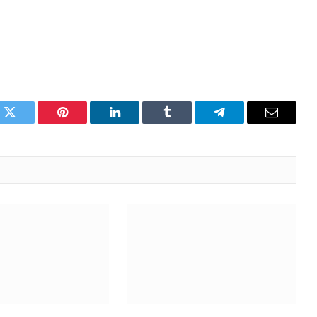
k
Twitter
Pinterest
LinkedIn
Tumblr
Telegram
Email