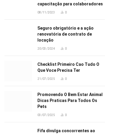
capacitação para colaboradores
08/11/2023
0
Seguro obrigatório e a ação
renovatória de contrato de
locação
20/03/2024
0
Checklist Primeiro Cao Tudo O
Que Voce Precisa Ter
21/07/2025
0
Promovendo O Bem Estar Animal
Dicas Praticas Para Todos Os
Pets
03/07/2025
0
Fifa divulga concorrentes ao