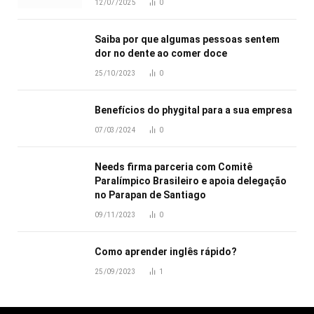
12/07/2025
0
Saiba por que algumas pessoas sentem
dor no dente ao comer doce
25/10/2023
0
Benefícios do phygital para a sua empresa
07/03/2024
0
Needs firma parceria com Comitê
Paralímpico Brasileiro e apoia delegação
no Parapan de Santiago
09/11/2023
0
Como aprender inglês rápido?
25/09/2023
1