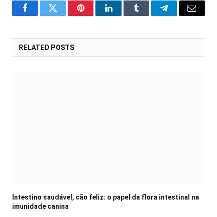
Facebook
Twitter
Pinterest
LinkedIn
Tumblr
Telegram
Email
RELATED
POSTS
Intestino saudável, cão feliz: o papel da flora intestinal na
imunidade canina