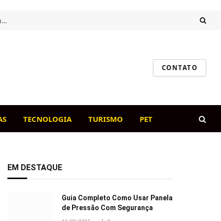
Intestino saudável, cão feliz: o papel da flora intestinal na imunidade canina
CONTATO
AS
TECNOLOGIA
TURISMO
PET
EM DESTAQUE
Guia Completo Como Usar Panela
de Pressão Com Segurança