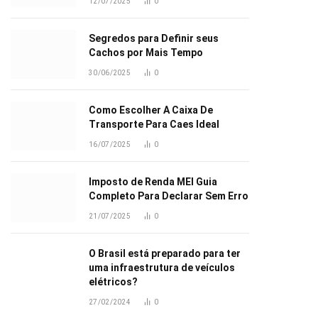
12/07/2025
0
Segredos para Definir seus
Cachos por Mais Tempo
30/06/2025
0
Como Escolher A Caixa De
Transporte Para Caes Ideal
16/07/2025
0
Imposto de Renda MEI Guia
Completo Para Declarar Sem Erro
21/07/2025
0
O Brasil está preparado para ter
uma infraestrutura de veículos
elétricos?
27/02/2024
0