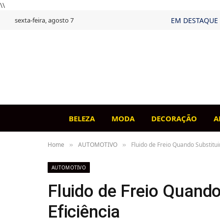
\\
sexta-feira, agosto 7
EM DESTAQUE
BELEZA
MODA
DECORAÇÃO
A
Home
AUTOMOTIVO
Fluido de Freio Quando Substituir
»
»
AUTOMOTIVO
Fluido de Freio Quando 
Eficiência