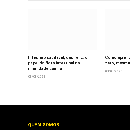
Intestino saudável, cão feliz: o
Como aprende
papel da flora intestinal na
zero, mesmo
imunidade canina
08/07/2026
05/08/2026
QUEM SOMOS