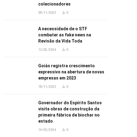
colecionadores
09/11/2023
0
A necessidade de o STF
combater as fake news na
Revisão da Vida Toda
12/03/2024
0
Goiás registra crescimento
expressivo na abertura de novas
empresas em 2023
18/11/2023
0
Governador do Espírito Santos
visita obras de construção da
primeira fábrica de biochar no
estado
14/02/2024
0