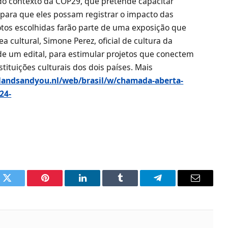
o contexto da COP29, que pretende capacitar
para que eles possam registrar o impacto das
otos escolhidas farão parte de uma exposição que
a cultural, Simone Perez, oficial de cultura da
e um edital, para estimular projetos que conectem
stituições culturais dos dois países. Mais
landsandyou.nl/web/brasil/w/chamada-aberta-
24-
k
Twitter
Pinterest
LinkedIn
Tumblr
Telegram
Email