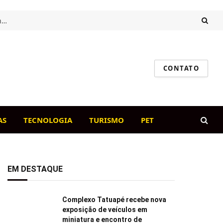
Intestino saudável, cão feliz: o papel da flora intestinal na imunidade canina
CONTATO
AS
TECNOLOGIA
TURISMO
PET
EM DESTAQUE
Complexo Tatuapé recebe nova
exposição de veículos em
miniatura e encontro de