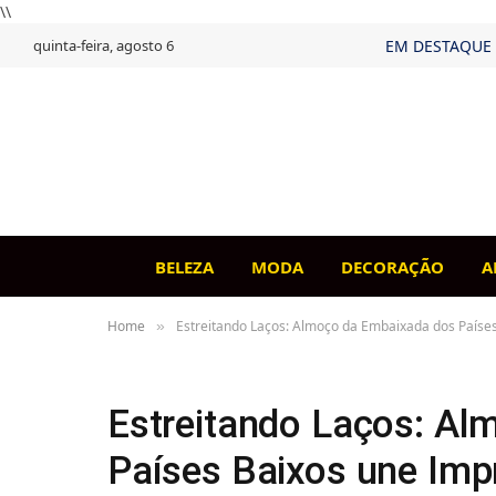
\\
quinta-feira, agosto 6
EM DESTAQUE
BELEZA
MODA
DECORAÇÃO
A
Home
Estreitando Laços: Almoço da Embaixada dos Paíse
»
Estreitando Laços: A
Países Baixos une Imp