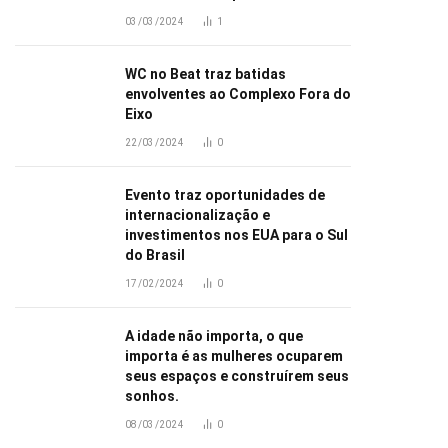
03/03/2024
1
WC no Beat traz batidas
envolventes ao Complexo Fora do
Eixo
22/03/2024
0
Evento traz oportunidades de
internacionalização e
investimentos nos EUA para o Sul
do Brasil
17/02/2024
0
A idade não importa, o que
importa é as mulheres ocuparem
seus espaços e construírem seus
sonhos.
08/03/2024
0