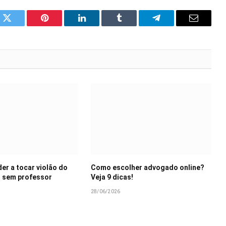
k
Twitter
Pinterest
LinkedIn
Tumblr
Telegram
Email
r a tocar violão do
Como escolher advogado online?
 sem professor
Veja 9 dicas!
28/06/2026