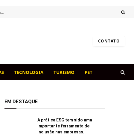
Intestino saudável, cão feliz: o papel da flora intestinal na imunidade canina
CONTATO
AS
TECNOLOGIA
TURISMO
PET
EM DESTAQUE
A prática ESG tem sido uma
importante ferramenta de
inclusão nas empresas.