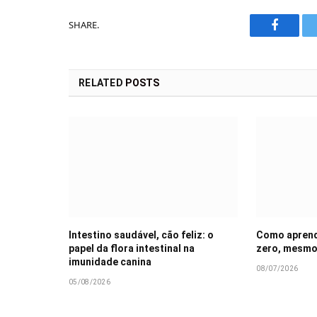
SHARE.
Faceboo
RELATED
POSTS
Intestino saudável, cão feliz: o
Como aprende
papel da flora intestinal na
zero, mesmo
imunidade canina
08/07/2026
05/08/2026