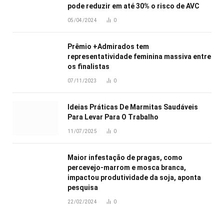
pode reduzir em até 30% o risco de AVC
05/04/2024
0
Prêmio +Admirados tem
representatividade feminina massiva entre
os finalistas
07/11/2023
0
Ideias Práticas De Marmitas Saudáveis
Para Levar Para O Trabalho
11/07/2025
0
Maior infestação de pragas, como
percevejo-marrom e mosca branca,
impactou produtividade da soja, aponta
pesquisa
22/02/2024
0