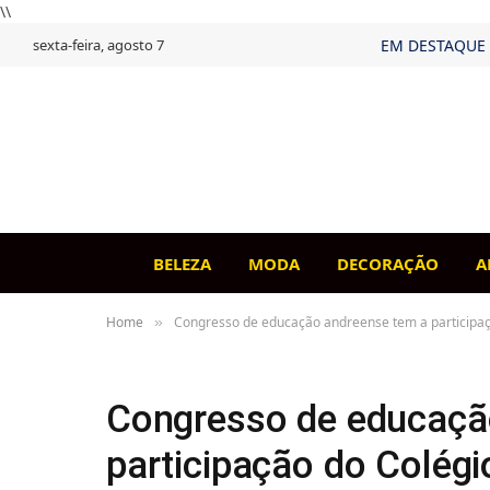
\\
sexta-feira, agosto 7
EM DESTAQUE
BELEZA
MODA
DECORAÇÃO
A
Home
Congresso de educação andreense tem a participaç
»
Congresso de educaçã
participação do Colégi