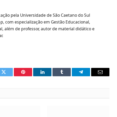
cação pela Universidade de São Caetano do Sul
mp, com especialização em Gestão Educacional,
, além de professor, autor de material didático e
r.
k
Twitter
Pinterest
LinkedIn
Tumblr
Telegram
Email