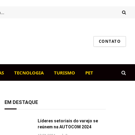
Intestino saudável, cão feliz: o papel da flora intestinal na imunidade canina
CONTATO
AS
TECNOLOGIA
TURISMO
PET
EM DESTAQUE
Líderes setoriais do varejo se
reúnem na AUTOCOM 2024