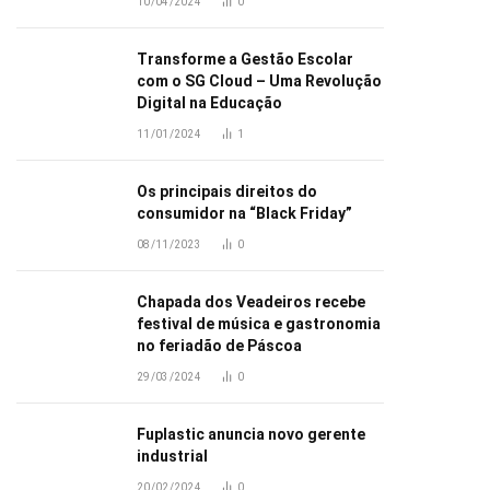
10/04/2024
0
Transforme a Gestão Escolar
com o SG Cloud – Uma Revolução
Digital na Educação
11/01/2024
1
Os principais direitos do
consumidor na “Black Friday”
08/11/2023
0
Chapada dos Veadeiros recebe
festival de música e gastronomia
no feriadão de Páscoa
29/03/2024
0
Fuplastic anuncia novo gerente
industrial
20/02/2024
0