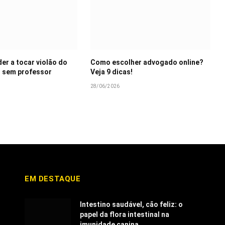
r a tocar violão do
Como escolher advogado online?
 sem professor
Veja 9 dicas!
28/06/2026
EM DESTAQUE
Intestino saudável, cão feliz: o
papel da flora intestinal na
imunidade canina