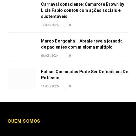
Carnaval consciente: Camarote Brown by
Licia Fabio contou com ações sociais e
sustentáveis
14/02/2024
0
Março Borgonha – Abrale revela jornada
de pacientes com mieloma múltiplo
06/03/2024
0
Folhas Queimadas Pode Ser Deficiência De
Potássio
14/07/2025
0
QUEM SOMOS