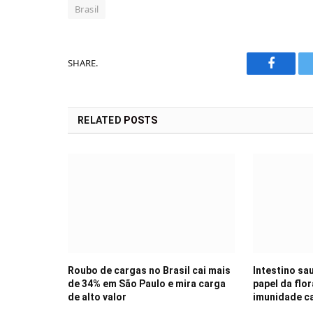
Brasil
SHARE.
Faceboo
RELATED
POSTS
Roubo de cargas no Brasil cai mais
Intestino sau
de 34% em São Paulo e mira carga
papel da flor
de alto valor
imunidade c