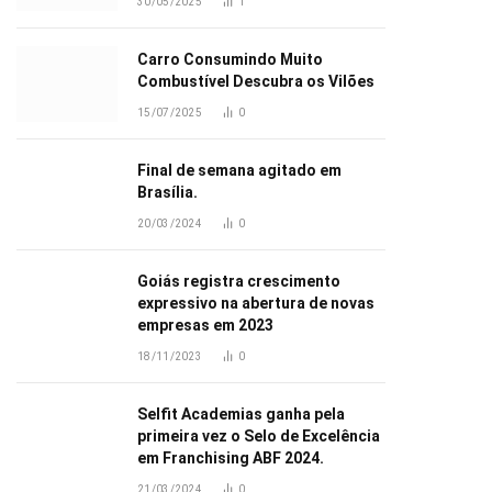
30/05/2025
1
Carro Consumindo Muito
Combustível Descubra os Vilões
15/07/2025
0
Final de semana agitado em
Brasília.
20/03/2024
0
Goiás registra crescimento
expressivo na abertura de novas
empresas em 2023
18/11/2023
0
Selfit Academias ganha pela
primeira vez o Selo de Excelência
em Franchising ABF 2024.
21/03/2024
0