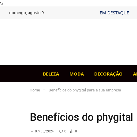
\\
domingo, agosto 9
EM DESTAQUE
BELEZA
MODA
DECORAÇÃO
A
Home
Benefícios do phygital para a sua empresa
»
Benefícios do phygital
07/03/2024
0
0