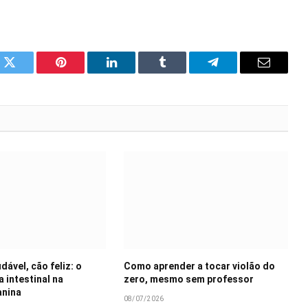
k
Twitter
Pinterest
LinkedIn
Tumblr
Telegram
Email
dável, cão feliz: o
Como aprender a tocar violão do
a intestinal na
zero, mesmo sem professor
anina
08/07/2026