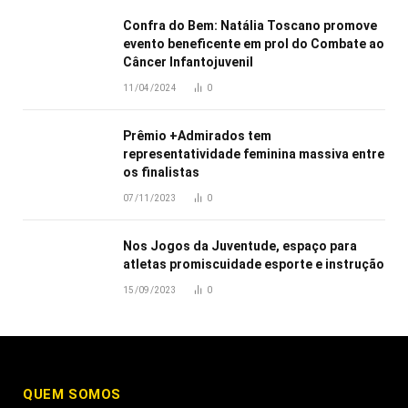
Confra do Bem: Natália Toscano promove
evento beneficente em prol do Combate ao
Câncer Infantojuvenil
11/04/2024
0
Prêmio +Admirados tem
representatividade feminina massiva entre
os finalistas
07/11/2023
0
Nos Jogos da Juventude, espaço para
atletas promiscuidade esporte e instrução
15/09/2023
0
QUEM SOMOS