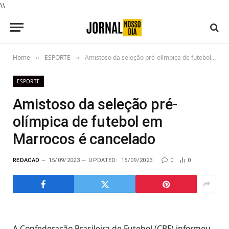
\\
Home
ESPORTE
Amistoso da seleção pré-olímpica de futebol em Marrocos é cancelado
»
»
ESPORTE
Amistoso da seleção pré-
olímpica de futebol em
Marrocos é cancelado
REDACAO
15/09/2023
UPDATED:
15/09/2023
0
0
A Confederação Brasileira de Futebol (CBF) informou