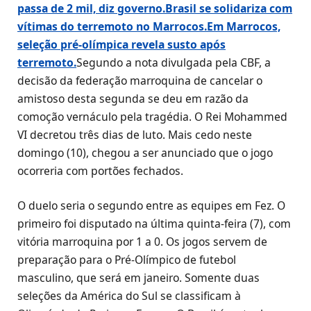
passa de 2 mil, diz governo.
Brasil se solidariza com
vítimas do terremoto no Marrocos.
Em Marrocos,
seleção pré-olímpica revela susto após
terremoto.
Segundo a nota divulgada pela CBF, a
decisão da federação marroquina de cancelar o
amistoso desta segunda se deu em razão da
comoção vernáculo pela tragédia. O Rei Mohammed
VI decretou três dias de luto. Mais cedo neste
domingo (10), chegou a ser anunciado que o jogo
ocorreria com portões fechados.
O duelo seria o segundo entre as equipes em Fez. O
primeiro foi disputado na última quinta-feira (7), com
vitória marroquina por 1 a 0. Os jogos servem de
preparação para o Pré-Olímpico de futebol
masculino, que será em janeiro. Somente duas
seleções da América do Sul se classificam à