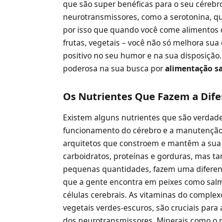
que são super benéficas para o seu cérebr
neurotransmissores, como a serotonina, q
por isso que quando você come alimentos q
frutas, vegetais – você não só melhora s
positivo no seu humor e na sua disposição
poderosa na sua busca por
alimentação s
Os Nutrientes Que Fazem a Dife
Existem alguns nutrientes que são verdade
funcionamento do cérebro e a manutenção
arquitetos que constroem e mantêm a sua
carboidratos, proteínas e gorduras, mas 
pequenas quantidades, fazem uma diferen
que a gente encontra em peixes como salmã
células cerebrais. As vitaminas do complex
vegetais verdes-escuros, são cruciais par
dos neurotransmissores. Minerais como o 