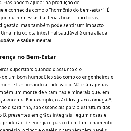
o. Elas podem ajudar na produção de
ue é conhecida como o “hormônio do bem-estar”. É
ue nutrem essas bactérias boas – tipo fibras,
ua digestão, mas também pode sentir um impacto
. Uma microbiota intestinal saudável é uma aliada
audável e saúde mental
.
rença no Bem-Estar
iros superstars quando o assunto é o
 de um bom humor. Eles são como os engenheiros e
 mente funcionando a todo vapor. Não são apenas
também um monte de vitaminas e minerais que, em
ça enorme. Por exemplo, os ácidos graxos ômega-3,
o e sardinha, são essenciais para a estrutura das
o B, presentes em grãos integrais, leguminosas e
a a produção de energia e para o bom funcionamento
magnésio, o zinco e o selênio também têm papéis