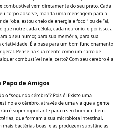
se combustível vem diretamente do seu prato. Cada
 seu corpo absorve, manda uma mensagem para o
e “oba, estou cheio de energia e foco!” ou de “ai,
 que nutre cada célula, cada neurônio, e por isso, a
para o seu humor, para sua memória, para sua
a criatividade. É a base para um bom funcionamento
r geral. Pense na sua mente como um carro de
ualquer combustível nele, certo? Com seu cérebro é a
m Papo de Amigos
do o “segundo cérebro”? Pois é! Existe uma
estino e o cérebro, através de uma via que a gente
nexão é superimportante para o seu humor e bem-
ctérias, que formam a sua microbiota intestinal.
m mais bactérias boas, elas produzem substâncias