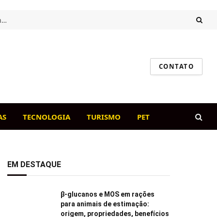
Intestino saudável, cão feliz: o papel da flora intestinal na imunidade canina
CONTATO
AS
TECNOLOGIA
TURISMO
PET
EM DESTAQUE
β-glucanos e MOS em rações
para animais de estimação:
origem, propriedades, benefícios