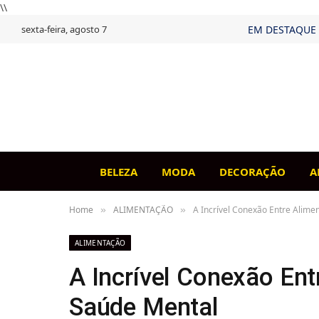
\\
sexta-feira, agosto 7
EM DESTAQUE
BELEZA
MODA
DECORAÇÃO
A
Home
ALIMENTAÇÃO
A Incrível Conexão Entre Alime
»
»
ALIMENTAÇÃO
A Incrível Conexão En
Saúde Mental