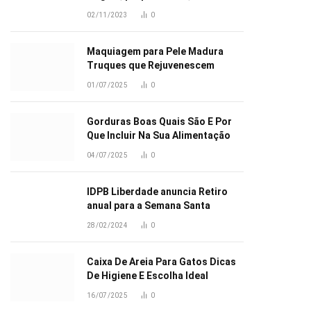
02/11/2023
0
Maquiagem para Pele Madura
Truques que Rejuvenescem
01/07/2025
0
Gorduras Boas Quais São E Por
Que Incluir Na Sua Alimentação
04/07/2025
0
IDPB Liberdade anuncia Retiro
anual para a Semana Santa
28/02/2024
0
Caixa De Areia Para Gatos Dicas
De Higiene E Escolha Ideal
16/07/2025
0