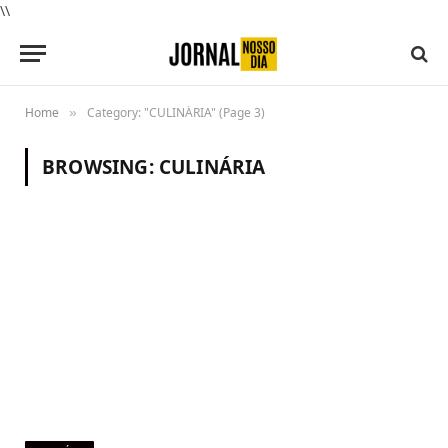
\\
Home
Category: "CULINÁRIA" (Page 3)
»
BROWSING:
CULINÁRIA