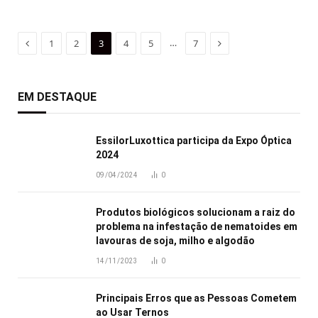
Previous
Next
…
1
2
3
4
5
7
EM DESTAQUE
EssilorLuxottica participa da Expo Óptica
2024
09/04/2024
0
Produtos biológicos solucionam a raiz do
problema na infestação de nematoides em
lavouras de soja, milho e algodão
14/11/2023
0
Principais Erros que as Pessoas Cometem
ao Usar Ternos